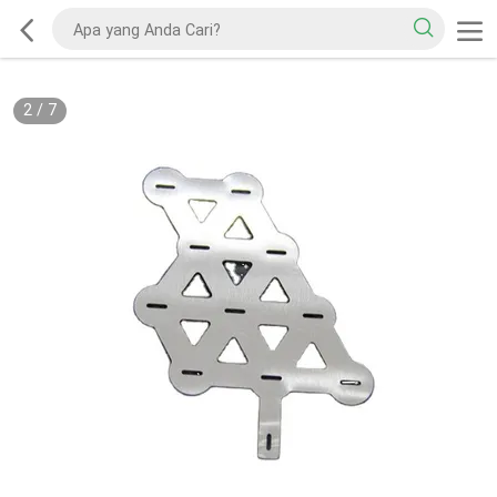
2
/
7