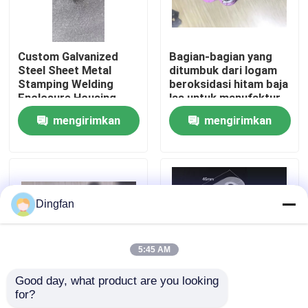
Tur Pabrik
Custom Galvanized
Bagian-bagian yang
Steel Sheet Metal
ditumbuk dari logam
Kontrol kualitas
Stamping Welding
beroksidasi hitam baja
Enclosure Housing
las untuk manufaktur
Electrical Cabinet Box
industri
mengirimkan
mengirimkan
OEM Fabrication
Hubungi kami
Service
permintaan
permintaan
Berita
Dingfan
Permintaan Penawaran
5:45 AM
Strip Nikel Murni
Good day, what product are you looking 
for?
Bagian Stamping
Bagian-bagian
strip baja berlapis nikel