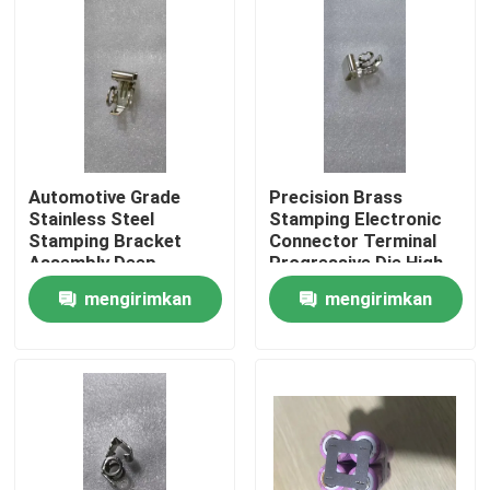
Automotive Grade
Precision Brass
Stainless Steel
Stamping Electronic
Stamping Bracket
Connector Terminal
Assembly Deep
Progressive Die High
Drawing Welding
Speed Stamping OEM
mengirimkan
mengirimkan
Custom OEM
Custom ±0.02mm
Component SUS304
Tolerance
Rumah
permintaan
permintaan
Material
Produk
Tentang kami