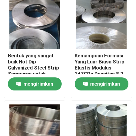
Bentuk yang sangat
Kemampuan Formasi
baik Hot Dip
Yang Luar Biasa Strip
Galvanized Steel Strip
Elastis Modulus
Sempurna untuk
147GPa Densitas 8,2
berbagai aplikasi
G/cm3
mengirimkan
mengirimkan
Rumah
permintaan
permintaan
Produk
Tentang kami