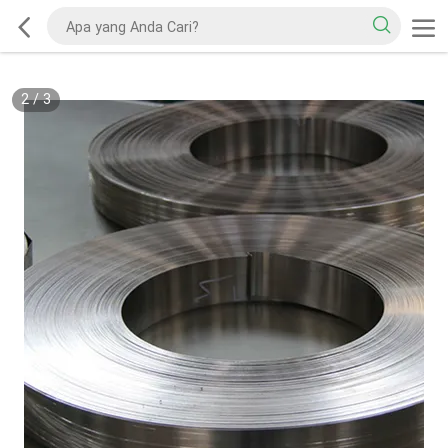
2
/
3