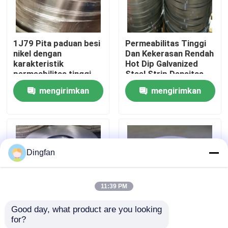
Tur Pabrik
1J79 Pita paduan besi
Permeabilitas Tinggi
nikel dengan
Dan Kekerasan Rendah
Kontrol kualitas
karakteristik
Hot Dip Galvanized
permeabilitas tinggi
Steel Strip Densitas
dan tekanan rendah
8,2 G/cm3
mengirimkan
mengirimkan
Hubungi kami
permintaan
permintaan
Berita
Dingfan
Permintaan Penawaran
11:39 PM
Strip Nikel Murni
Good day, what product are you looking 
for?
Strip baja
High Hardness Iron
strip baja berlapis nikel