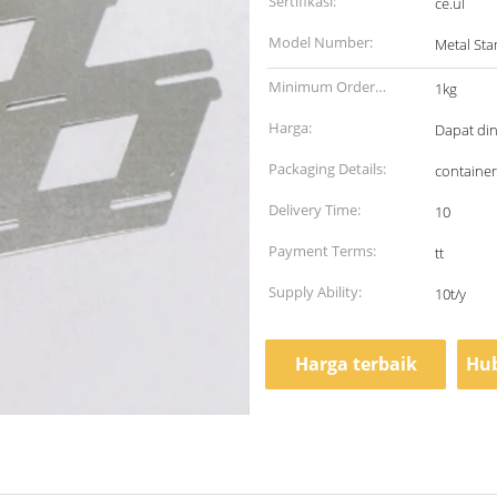
Sertifikasi:
ce.ul
Model Number:
Metal Sta
Minimum Order
1kg
Quantity:
Harga:
Dapat di
Packaging Details:
container
Delivery Time:
10
Payment Terms:
tt
Supply Ability:
10t/y
Harga terbaik
Hub