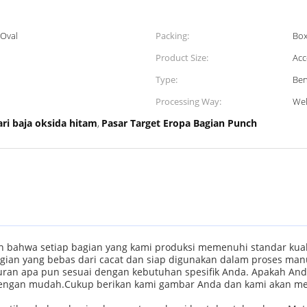
 Oval
Packing:
Box
Product Size:
Acc
Type:
Ben
Processing Way:
We
ri baja oksida hitam
Pasar Target Eropa Bagian Punch
,
bahwa setiap bagian yang kami produksi memenuhi standar kual
ian yang bebas dari cacat dan siap digunakan dalam proses man
uran apa pun sesuai dengan kebutuhan spesifik Anda. Apakah And
ngan mudah.Cukup berikan kami gambar Anda dan kami akan me