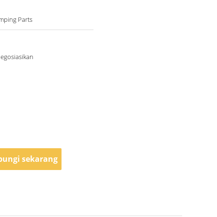
mping Parts
negosiasikan
ungi sekarang