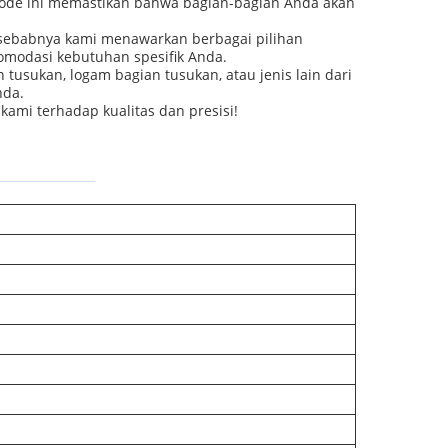
ode ini memastikan bahwa bagian-bagian Anda akan
sebabnya kami menawarkan berbagai pilihan
omodasi kebutuhan spesifik Anda.
usukan, logam bagian tusukan, atau jenis lain dari
nda.
ami terhadap kualitas dan presisi!