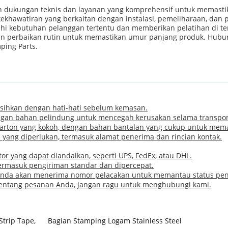
an dukungan teknis dan layanan yang komprehensif untuk memasti
khawatiran yang berkaitan dengan instalasi, pemeliharaan, dan 
hi kebutuhan pelanggan tertentu dan memberikan pelatihan di 
n perbaikan rutin untuk memastikan umur panjang produk. Hubung
ping Parts.
sihkan dengan hati-hati sebelum kemasan.
ngan bahan pelindung untuk mencegah kerusakan selama transpor
karton yang kokoh, dengan bahan bantalan yang cukup untuk mem
si yang diperlukan, termasuk alamat penerima dan rincian kontak.
or yang dapat diandalkan, seperti UPS, FedEx, atau DHL.
ermasuk pengiriman standar dan dipercepat.
 Anda akan menerima nomor pelacakan untuk memantau status pe
 tentang pesanan Anda, jangan ragu untuk menghubungi kami.
Strip Tape
,
Bagian Stamping Logam Stainless Steel