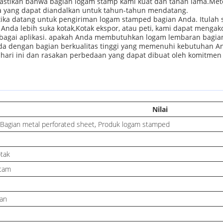
stikan bahwa bagian logam stamp kami kuat dan tahan lama.Met
a yang dapat diandalkan untuk tahun-tahun mendatang.
ka datang untuk pengiriman logam stamped bagian Anda. Itulah 
a lebih suka kotak,Kotak ekspor, atau peti, kami dapat mengak
bagai aplikasi. apakah Anda membutuhkan logam lembaran bagian t
a dengan bagian berkualitas tinggi yang memenuhi kebutuhan A
ari ini dan rasakan perbedaan yang dapat dibuat oleh komitmen k
Nilai
, Bagian metal perforated sheet, Produk logam stamped
otak
itam
an