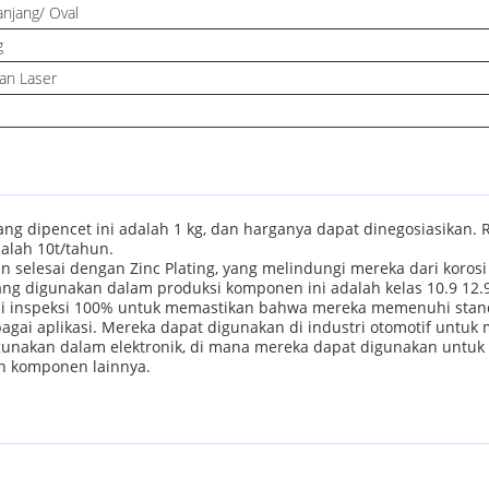
anjang/ Oval
g
n Laser
dipencet ini adalah 1 kg, dan harganya dapat dinegosiasikan. 
alah 10t/tahun.
an selesai dengan Zinc Plating, yang melindungi mereka dari kor
 digunakan dalam produksi komponen ini adalah kelas 10.9 12.9, 
ni inspeksi 100% untuk memastikan bahwa mereka memenuhi stand
gai aplikasi. Mereka dapat digunakan di industri otomotif untuk
gunakan dalam elektronik, di mana mereka dapat digunakan untuk
dan komponen lainnya.