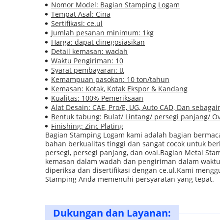
Nomor Model: Bagian Stamping Logam
Tempat Asal: Cina
Sertifikasi: ce.ul
Jumlah pesanan minimum: 1kg
Harga: dapat dinegosiasikan
Detail kemasan: wadah
Waktu Pengiriman: 10
Syarat pembayaran: tt
Kemampuan pasokan: 10 ton/tahun
Kemasan: Kotak, Kotak Ekspor & Kandang
Kualitas: 100% Pemeriksaan
Alat Desain: CAE, Pro/E, UG, Auto CAD, Dan sebagai
Bentuk tabung: Bulat/ Lintang/ persegi panjang/ O
Finishing: Zinc Plating
Bagian Stamping Logam kami adalah bagian bermaca
bahan berkualitas tinggi dan sangat cocok untuk b
persegi, persegi panjang, dan oval.Bagian Metal S
kemasan dalam wadah dan pengiriman dalam waktu 10
diperiksa dan disertifikasi dengan ce.ul.Kami meng
Stamping Anda memenuhi persyaratan yang tepat.
Dukungan dan Layanan: