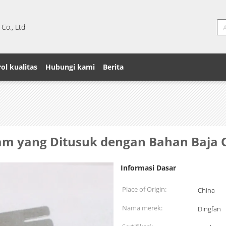
 Co., Ltd
ol kualitas
Hubungi kami
Berita
gam yang Ditusuk dengan Bahan Baja 
Informasi Dasar
Place of Origin:
China
Nama merek:
Dingfan