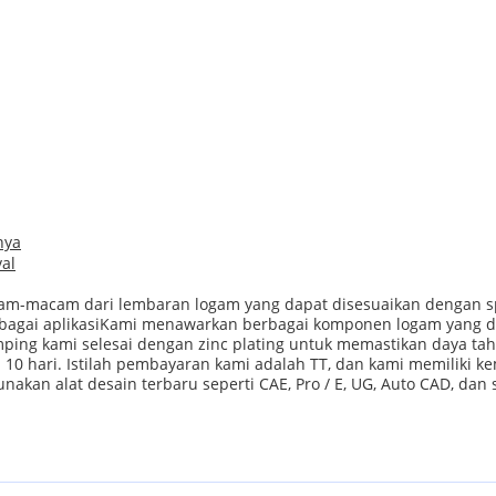
nya
val
m-macam dari lembaran logam yang dapat disesuaikan dengan spe
erbagai aplikasiKami menawarkan berbagai komponen logam yang di
tamping kami selesai dengan zinc plating untuk memastikan daya 
 hari. Istilah pembayaran kami adalah TT, dan kami memiliki ke
gunakan alat desain terbaru seperti CAE, Pro / E, UG, Auto CAD, d