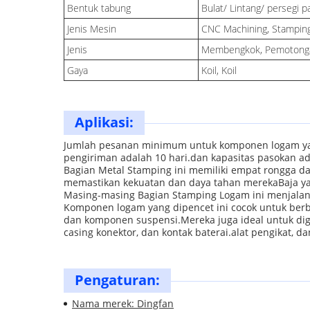
Bentuk tabung
Bulat/ Lintang/ persegi p
Jenis Mesin
CNC Machining, Stampin
Jenis
Membengkok, Pemotonga
Gaya
Koil, Koil
Aplikasi:
Jumlah pesanan minimum untuk komponen logam yang 
pengiriman adalah 10 hari.dan kapasitas pasokan ad
Bagian Metal Stamping ini memiliki empat rongga d
memastikan kekuatan dan daya tahan merekaBaja yang
Masing-masing Bagian Stamping Logam ini menjala
Komponen logam yang dipencet ini cocok untuk berba
dan komponen suspensi.Mereka juga ideal untuk di
casing konektor, dan kontak baterai.alat pengikat, 
Pengaturan:
Nama merek: Dingfan