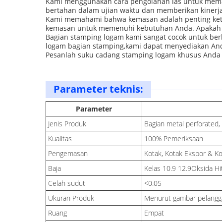
Kami menggunakan cara pengolahan las untuk mema
bertahan dalam ujian waktu dan memberikan kinerj
Kami memahami bahwa kemasan adalah penting keti
kemasan untuk memenuhi kebutuhan Anda. Apakah And
Bagian stamping logam kami sangat cocok untuk ber
logam bagian stamping,kami dapat menyediakan And
Pesanlah suku cadang stamping logam khusus Anda h
Parameter teknis:
Parameter
Jenis Produk
Bagian metal perforated
Kualitas
100% Pemeriksaan
Pengemasan
Kotak, Kotak Ekspor & K
Baja
Kelas 10.9 12.9Oksida H
Celah sudut
<0.05
Ukuran Produk
Menurut gambar pelangg
Ruang
Empat