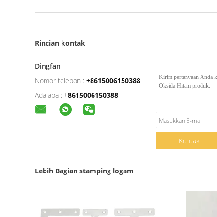
Rincian kontak
Dingfan
Nomor telepon :
+8615006150388
Ada apa :
+
8615006150388
Kontak
Lebih Bagian stamping logam