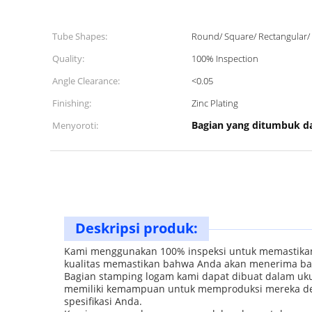
Tube Shapes:
Round/ Square/ Rectangular/
Quality:
100% Inspection
Angle Clearance:
<0.05
Finishing:
Zinc Plating
Bagian yang ditumbuk da
Menyoroti:
Deskripsi produk:
Kami menggunakan 100% inspeksi untuk memastikan 
kualitas memastikan bahwa Anda akan menerima bag
Bagian stamping logam kami dapat dibuat dalam uk
memiliki kemampuan untuk memproduksi mereka de
spesifikasi Anda.