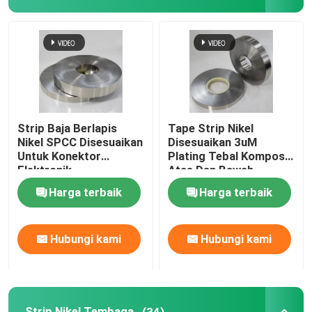
Strip Nikel Tembaga
Strip Tembaga Berlapis Nikel
Strip Paduan Nikel Besi
Strip Baja Berlapis
Tape Strip Nikel
Nikel SPCC Disesuaikan
Disesuaikan 3uM
Untuk Konektor
Plating Tebal Komposit
Konektor Baterai Lithium
Elektronik
Atas Dan Bawah
Harga terbaik
Harga terbaik
Bagian stamping logam
Hubungi kami
Hubungi kami
Konektor Busbar Baterai
Bar Bus Tembaga Berlapis Nikel
Strip Nikel Tembaga
(34)