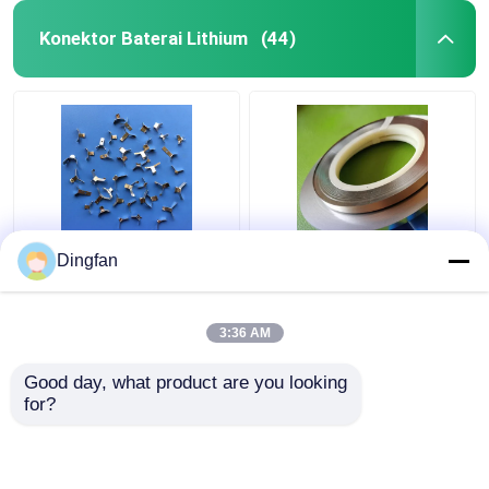
Konektor Baterai Lithium
(44)
Konektor Baterai
Konektor Baterai
Dingfan
Lithium Ion Stainless
Lithium Tahan Lama
Steel Stamping Logam​
Las Nikel Strip 18650
3:36 AM
Harga terbaik
Harga terbaik
Good day, what product are you looking 
for?
Hubungi kami
Hubungi kami