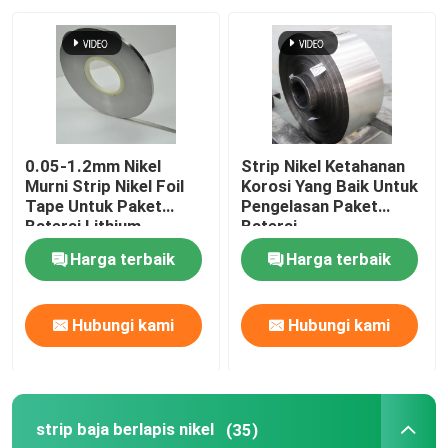
Tur Pabrik
Kontrol kualitas
0.05-1.2mm Nikel
Strip Nikel Ketahanan
Hubungi kami
Murni Strip Nikel Foil
Korosi Yang Baik Untuk
Tape Untuk Paket
Pengelasan Paket
Baterai Lithium
Baterai
Berita
Harga terbaik
Harga terbaik
Permintaan Penawaran
Hubungi kami
Hubungi kami
Strip Nikel Murni
strip baja berlapis nikel
(35)
strip baja berlapis nikel