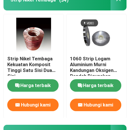
gulungan kertas timah
Timah Timah Antimony Foil
Solder Berbasis Timbal
Strip Nikel Tembaga
1060 Strip Logam
Kekuatan Komposit
Aluminium Murni
Solder Bebas Timbal
Tinggi Satu Sisi Dua
Kandungan Oksigen
Sisi
Rendah Digunakan
Untuk Signage
Harga terbaik
Harga terbaik
Hubungi kami
Hubungi kami